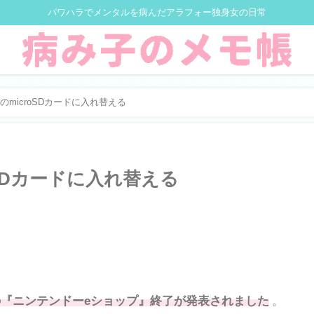
パワハラでメンタルを病んだアラフォー独身女の日常
GBのmicroSDカードに入れ替える
roSDカードに入れ替える
iUの『ニンテンドーeショップ』終了が発表されました
。