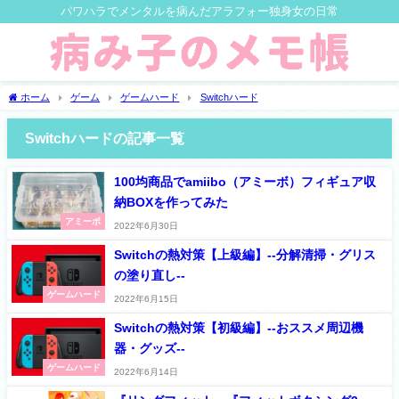
パワハラでメンタルを病んだアラフォー独身女の日常
ホーム
ゲーム
ゲームハード
Switchハード
Switchハードの記事一覧
100均商品でamiibo（アミーボ）フィギュア収
納BOXを作ってみた
アミーボ
2022年6月30日
Switchの熱対策【上級編】--分解清掃・グリス
の塗り直し--
ゲームハード
2022年6月15日
Switchの熱対策【初級編】--おススメ周辺機
器・グッズ--
ゲームハード
2022年6月14日