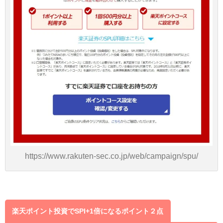
https://www.rakuten-sec.co.jp/web/campaign/spu/
楽天ポイント投資でSPI+1倍になるポイント２点