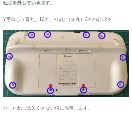
ねじを外していきます
。
Y字ねじ（青丸）10本、+ねじ（赤丸）2本の計12本
外したねじは失くさない様に保管します。