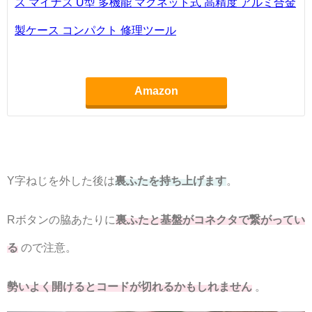
ス マイナス U型 多機能 マグネット式 高精度 アルミ合金
製ケース コンパクト 修理ツール
Amazon
Y字ねじを外した後は
裏ふたを持ち上げます
。
Rボタンの脇あたりに
裏ふたと基盤がコネクタで繋がってい
る
ので注意。
勢いよく開けるとコードが切れるかもしれません
。