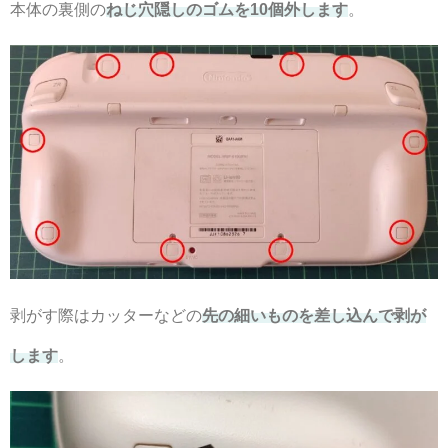
本体の裏側の
ねじ穴隠しのゴムを10個外します
。
剥がす際はカッターなどの
先の細いものを差し込んで剥が
します
。