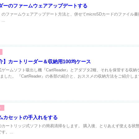
ダーのファームウェアアップデートする
ader』のファームウェアアップデート方法と、併せてmicroSDカードのファイル
..
介】カートリーダー＆収納用100均ケース
ゲームソフト吸出し機『CartReader』とアダプタ2種、それを保管する収納
しました。 『CartReader』の各部の紹介と、おススメの収納方法をご紹介します
ト
ムカセットの手入れをする
のカートリッジ式ソフトの簡易清掃をします。 購入後、とりあえず使える状
す。...