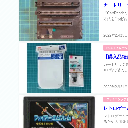
カートリー
『CartRe
方法をご紹介。.
2022年2月25日
PCエミュレータ
【購入品紹
カートリッジ式
100均で購入
2022年2月21日
ファミコンソフ
レトロゲー
レトロゲーム
るための清掃で