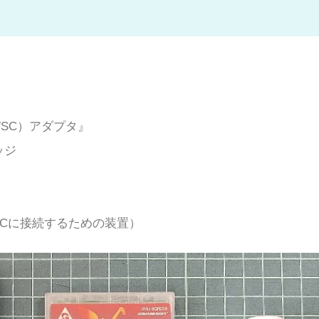
・WSC）アダプタ』
ッジ
をPCに接続するための装置）